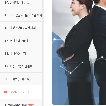
14. 위생재털이 담슈
15. POP용품/이젤/디스플레이
16. 가방 / 부품 / 악세사리
17. 배너 / 실사출력
18. 테니스현수막
19. 배송료 및 개인결제
20. 딜러몰(딜러전용)
SAMPLE DESIGN
업종별 샘플디자인