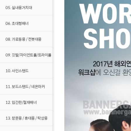
05. 실내용거치대
06. 초대형배너
08. 가로등용 / 전봇대용
09. 깃발/자이언트폴/트라이폴
10. 사인스탠드
11. 보드스탠드 / 네온마커
12. 입간판/철재배너
13. 창문용 / 휴대용 / 탁상용