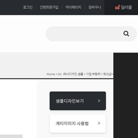
딜러몰
로그인
간편회원가입
마이페이지
장바구니
Home
>
01. 배너디자인 샘플
>
기업,박람회
> 워크샵-002
>
샘플디자인보기
>
게티이미지 사용법