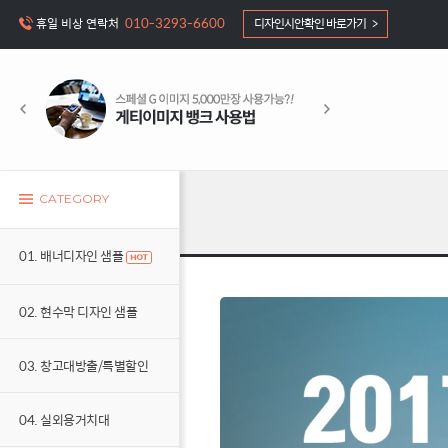
010-3293-6600
휴일 비상 연락처
디자인시안확인 바로가기 >
CATEGORY
01. 배너디자인 샘플
02. 현수막 디자인 샘플
03. 창고대방출/특별할인
04. 실외용거치대