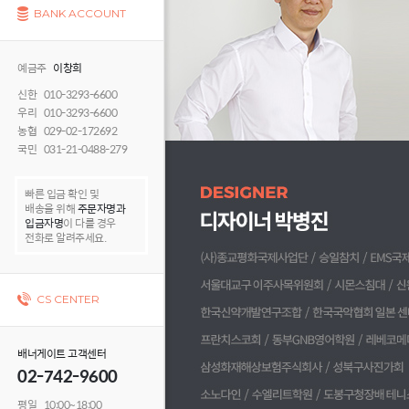
BANK ACCOUNT
예금주
이창희
신한 010-3293-6600
우리 010-3293-6600
농협 029-02-172692
국민 031-21-0488-279
빠른 입금 확인 및
배송을 위해
주문자명과
입금자명
이 다를 경우
전화로 알려주세요.
CS CENTER
배너게이트 고객센터
02-742-9600
평일 10:00~18:00