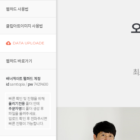
웹하드 사용법
클립아트이미지 사용법
DATA UPLOADE
웹하드 바로가기
배너게이트 웹하드 계정
id
samtopia /
pw
7429600
빠른 확인 및 진행을 위해
올리기전용
폴더 안에
주문자명
의 폴더 생성 후
파일을 올려주세요.
업로드 확인 후 전화주시면
빠른 진행이 가능합니다.