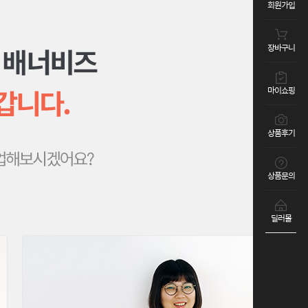
회원가입
장바구니
마이쇼핑
상품후기
상품문의
딜러몰