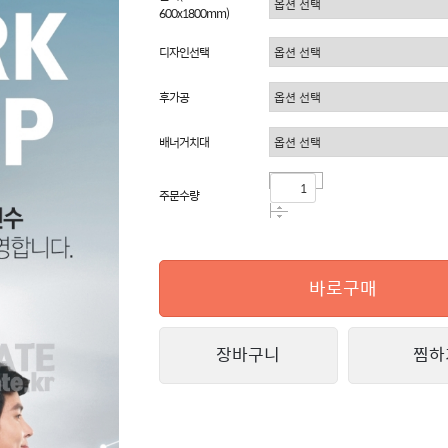
600x1800mm)
디자인선택
후가공
배너거치대
주문수량
바로구매
장바구니
찜하