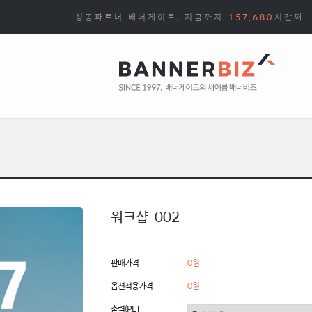
성공파트너 배너게이트, 지금까지
157,680
시간째
워크샵-002
판매가격
0원
옵션적용가격
0
원
출력(PET