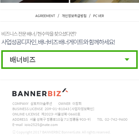
/
/
AGREEMENT
개인정보취급방침
PC VER
비즈니스 전문 배너 / 현수막을 찾으셨다면?
사업성공디자인 , 배너비즈 배너게이트와 함께하세요!
배너비즈
COMPANY 삼토피아솔루션
OWNER 이창희
BUSINESS LICENSE 209-01-81043
[사업자정보확인]
ONLINE-LICENSE 제2023-서울성북-0660호
ADDRESS 서울 성북구 정릉로10길 71(정릉동 903-9)
TEL 02-742-9600
E-mail ioio2525@nate.com
ⓒ Copyright 2017 BANNERBIZ BannerGate. All rights reserved.