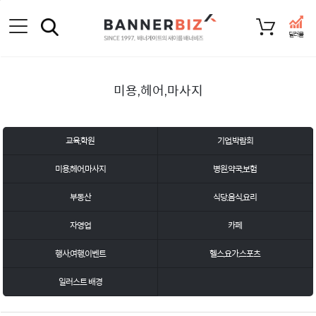
딜러몰
미용,헤어,마사지
교육,학원
기업,박람회
미용,헤어,마사지
병원,약국,보험
부동산
식당,음식,요리
자영업
카페
행사,여행,이벤트
헬스,요가,스포츠
일러스트 배경