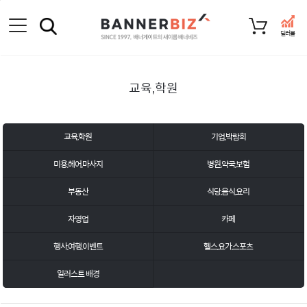
딜러몰
교육,학원
교육,학원
기업,박람회
미용,헤어,마사지
병원,약국,보험
부동산
식당,음식,요리
자영업
카페
행사,여행,이벤트
헬스,요가,스포츠
일러스트 배경