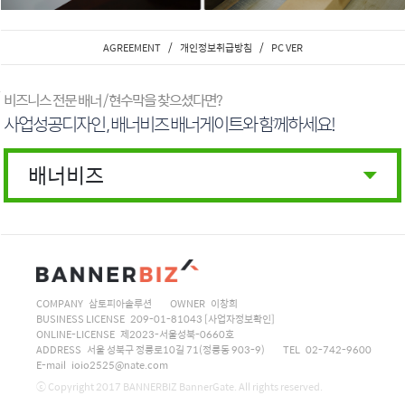
/
/
AGREEMENT
개인정보취급방침
PC VER
비즈니스 전문 배너 / 현수막을 찾으셨다면?
사업성공디자인 , 배너비즈 배너게이트와 함께하세요!
배너비즈
COMPANY 삼토피아솔루션
OWNER 이창희
BUSINESS LICENSE 209-01-81043
[사업자정보확인]
ONLINE-LICENSE 제2023-서울성북-0660호
ADDRESS 서울 성북구 정릉로10길 71(정릉동 903-9)
TEL 02-742-9600
E-mail ioio2525@nate.com
ⓒ Copyright 2017 BANNERBIZ BannerGate. All rights reserved.