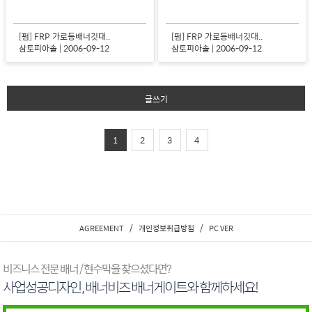
[펌] FRP 가로등배너깃대..
[펌] FRP 가로등배너깃대..
삼토피아솔 | 2006-09-12
삼토피아솔 | 2006-09-12
글쓰기
1
2
3
4
/
/
AGREEMENT
개인정보취급방침
PC VER
비즈니스 전문 배너 / 현수막을 찾으셨다면?
사업성공디자인 , 배너비즈 배너게이트와 함께하세요!