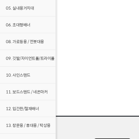
05. 실내용거치대
06. 초대형배너
08. 가로등용 / 전봇대용
09. 깃발/자이언트폴/트라이폴
10. 사인스탠드
11. 보드스탠드 / 네온마커
12. 입간판/철재배너
13. 창문용 / 휴대용 / 탁상용