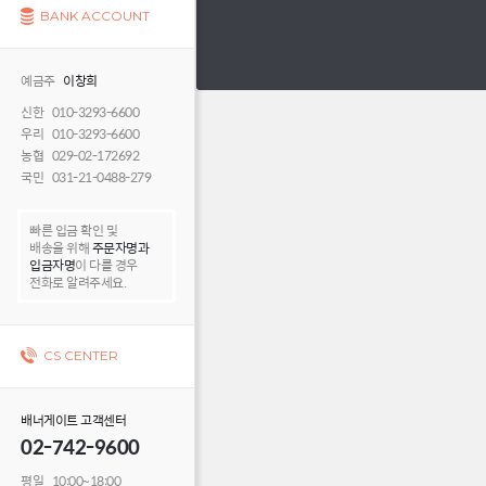
BANK ACCOUNT
예금주
이창희
신한 010-3293-6600
우리 010-3293-6600
농협 029-02-172692
국민 031-21-0488-279
빠른 입금 확인 및
배송을 위해
주문자명과
입금자명
이 다를 경우
전화로 알려주세요.
CS CENTER
배너게이트 고객센터
02-742-9600
평일 10:00~18:00