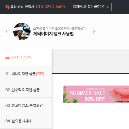
010-3293-6600
휴일 비상 연락처
디자인시안확인 바로가기 >
CATEGORY
01. 배너디자인 샘플
02. 현수막 디자인 샘플
03. 창고대방출/특별할인
04. 실외용거치대