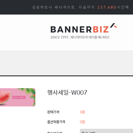
성공파트너 배너게이트, 지금까지
157,680
시간째
행사세일-W007
판매가격
0원
옵션적용가격
0
원