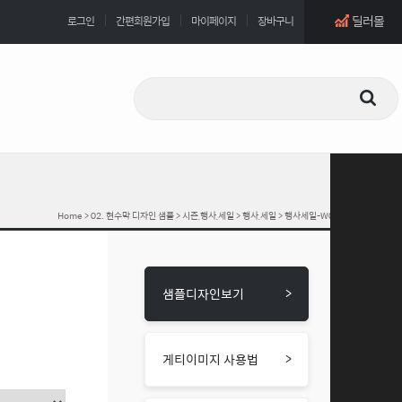
딜러몰
로그인
간편회원가입
마이페이지
장바구니
Home
>
02. 현수막 디자인 샘플
>
시즌,행사,세일
>
행사,세일
> 행사세일-W007
>
샘플디자인보기
>
게티이미지 사용법