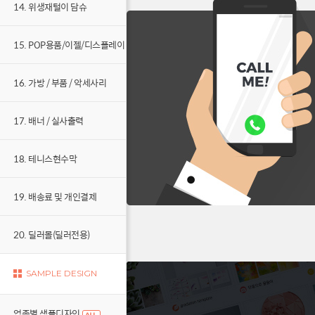
14. 위생재털이 담슈
15. POP용품/이젤/디스플레이
16. 가방 / 부품 / 악세사리
17. 배너 / 실사출력
18. 테니스현수막
19. 배송료 및 개인결제
20. 딜러몰(딜러전용)
SAMPLE DESIGN
업종별 샘플디자인