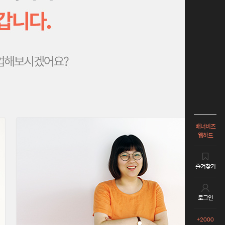
배너비즈
웹하드
즐겨찾기
로그인
+2000