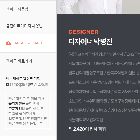
웹하드 사용법
클립아트이미지 사용법
DATA UPLOADE
웹하드 바로가기
배너게이트 웹하드 계정
id
samtopia /
pw
7429600
빠른 확인 및 진행을 위해
올리기전용
폴더 안에
주문자명
의 폴더 생성 후
파일을 올려주세요.
업로드 확인 후 전화주시면
빠른 진행이 가능합니다.