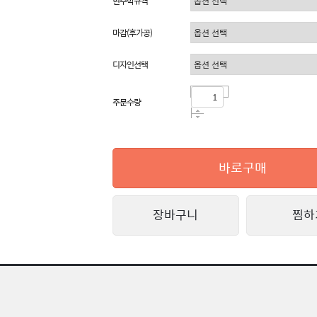
현수막규격
마감(후가공)
디자인선택
주문수량
바로구매
장바구니
찜하